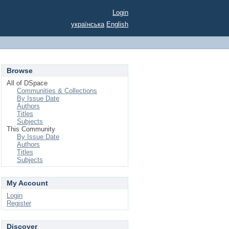
Login
українська
English
Browse
All of DSpace
Communities & Collections
By Issue Date
Authors
Titles
Subjects
This Community
By Issue Date
Authors
Titles
Subjects
My Account
Login
Register
Discover