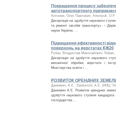
Покращення процесу забезпеч
автотранспортного підприємс
Антонюк, Олег Павлович
;
Antonyuk, O.P.
Дисертація на здобуття наукового ступен
та ремонт засобів транспорту». – Держ
науки України, ...
Підвищення ефективності від
поверхонь на верстатах КЖ20
Рубан, Владислав Миколайович
;
Ruban,
Дисертація на здобуття наукового ступ
механічної обробки, верстати і інст
Міністерства освіти і ...
РОЗВИТОК ОРЕНДНИХ ЗЕМЕЛЬ
Данкевич, А.Є.
;
Dankevich, A.E.
(
ННЦ "ІА
Данкевич А.Є. Розвиток орендних земел
здобуття наукового ступеня кандидата 
господарства ...