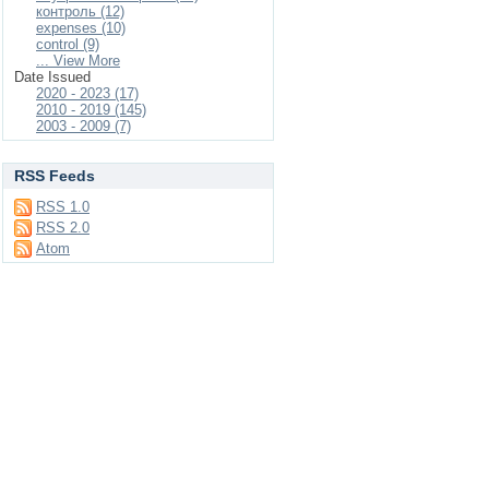
контроль (12)
expenses (10)
control (9)
... View More
Date Issued
2020 - 2023 (17)
2010 - 2019 (145)
2003 - 2009 (7)
RSS Feeds
RSS 1.0
RSS 2.0
Atom