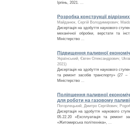
Ірпінь, 2021. ...
Розробка конструкції відрізни
Майданюк, Сергій Володимирович
;
Maida
Дисертація на здобуття наукового ступен
механічної обробки, верстати та інс
Міністерство ...
Підвищення паливної економічн
Український, Євген Олександрович
;
Ukra
2021
)
Дисертація на здобуття наукового ступен
та ремонт засобів транспорту» (27 – 
Міністерство ...
Поліпшення паливної економіч
для роботи на газовому паливі
Погорлецький, Дмитро Сергійович
;
Pogorl
Дисертація на здобуття наукового ступ
05.22.20 «Експлуатація та ремонт за
«Житомирська політехніка», ...