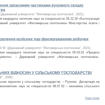
ення запасними частинами рухомого складу
тва
(
Державний університет "Житомирська політехніка"
,
2021
)
я кандидата технічних наук за спеціальністю 05.22.20 «Експлуатація
авний університет «Житомирська політехніка» Міністерства освіти і
новлення колісних пар фрезеруванням робочих
 V.M.
(
Державний університет "Житомирська політехніка"
,
2021
)
еня кандидата технічних наук за спеціальністю 05.03.01 «Процеси
рументи». – Державний університет «Житомирська політехніка»,
НИХ ВІДНОСИН У СІЛЬСЬКОМУ ГОСПОДАРСТВІ
Е"
,
2005
)
ьних відносин у сільському господарстві. – Рукопис. Дисертація на
економічних наук за спеціальністю 08.07.02 – економіка сільського
View more