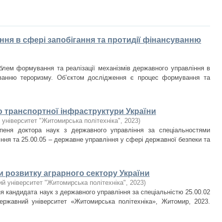
ня в сфері запобігання та протидії фінансуванню
блем формування та реалізації механізмів державного управління в
уванню тероризму. Об’єктом дослідження є процес формування та
 транспортної інфраструктури України
університет "Житомирська політехніка"
,
2023
)
упеня доктора наук з державного управління за спеціальностями
ння та 25.00.05 – державне управління у сфері державної безпеки та
 розвитку аграрного сектору України
й університет "Житомирська політехніка"
,
2023
)
я кандидата наук з державного управління за спеціальністю 25.00.02
ержавний університет «Житомирська політехніка», Житомир, 2023.