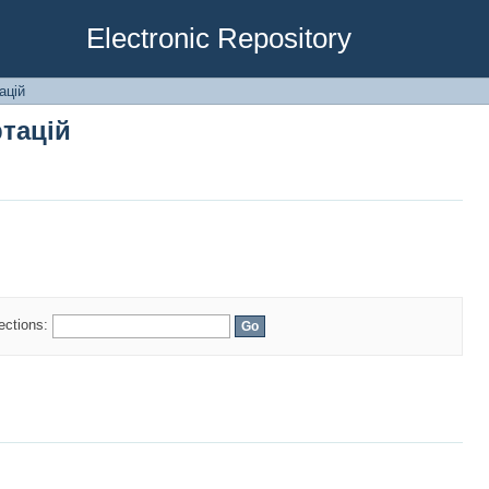
тацій
Electronic Repository
ацій
тацій
lections: