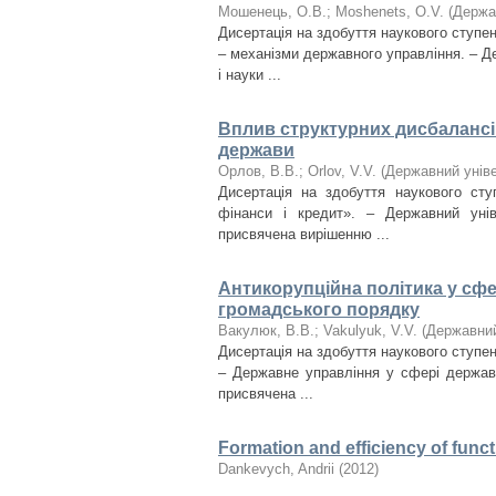
Мошенець, О.В.
;
Moshenets, O.V.
(
Держа
Дисертація на здобуття наукового ступен
– механізми державного управління. – Д
і науки ...
Вплив структурних дисбалансі
держави
Орлов, В.В.
;
Orlov, V.V.
(
Державний уніве
Дисертація на здобуття наукового сту
фінанси і кредит». – Державний унів
присвячена вирішенню ...
Антикорупційна політика у сфе
громадського порядку
Вакулюк, В.В.
;
Vakulyuk, V.V.
(
Державний
Дисертація на здобуття наукового ступен
– Державне управління у сфері державн
присвячена ...
Formation and efficiency of funct
Dankevych, Andrii
(
2012
)