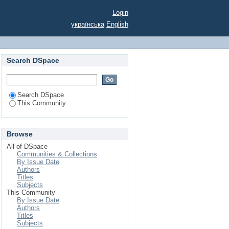
Login
українська
English
Search DSpace
Search DSpace
This Community
Browse
All of DSpace
Communities & Collections
By Issue Date
Authors
Titles
Subjects
This Community
By Issue Date
Authors
Titles
Subjects