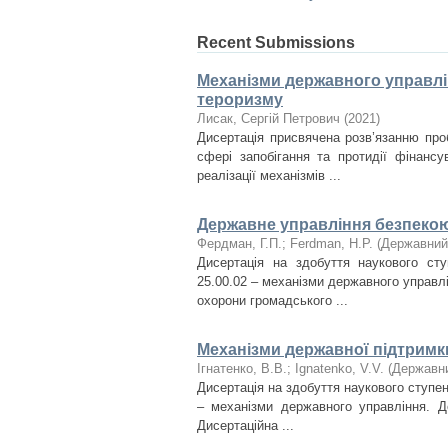
Recent Submissions
Механізми державного управлін
тероризму
Лисак, Сергій Петрович
(
2021
)
Дисертація присвячена розв’язанню про
сфері запобігання та протидії фінанс
реалізації механізмів ...
Державне управління безпекою
Фердман, Г.П.
;
Ferdman, H.P.
(
Державний 
Дисертація на здобуття наукового ст
25.00.02 – механізми державного управлі
охорони громадського ...
Механізми державної підтримки
Ігнатенко, В.В.
;
Ignatenko, V.V.
(
Державни
Дисертація на здобуття наукового ступен
– механізми державного управління. Д
Дисертаційна ...