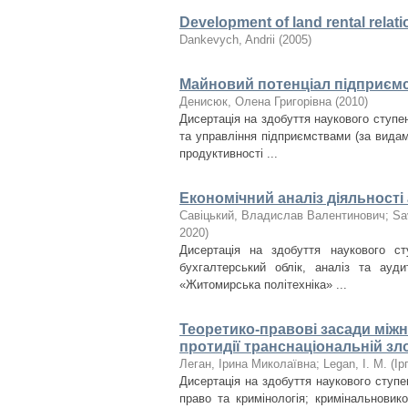
Development of land rental relati
Dankevych, Andrii
(
2005
)
Майновий потенціал підприємст
Денисюк, Олена Григорівна
(
2010
)
Дисертація на здобуття наукового ступен
та управління підприємствами (за видами
продуктивності ...
Економічний аналіз діяльності
Савіцький, Владислав Валентинович
;
Sa
2020
)
Дисертація на здобуття наукового ст
бухгалтерський облік, аналіз та ауди
«Житомирська політехніка» ...
Теоретико-правові засади між
протидії транснаціональній зл
Леган, Ірина Миколаївна
;
Legan, I. M.
(
Ір
Дисертація на здобуття наукового ступе
право та кримінологія; кримінальновик