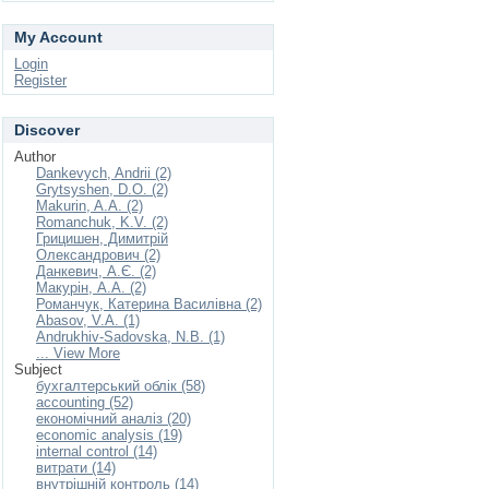
My Account
Login
Register
Discover
Author
Dankevych, Andrii (2)
Grytsyshen, D.O. (2)
Makurin, A.A. (2)
Romanchuk, K.V. (2)
Грицишен, Димитрій
Олександрович (2)
Данкевич, А.Є. (2)
Макурін, А.А. (2)
Романчук, Катерина Василівна (2)
Abasov, V.A. (1)
Andrukhiv-Sadovska, N.B. (1)
... View More
Subject
бухгалтерський облік (58)
accounting (52)
економічний аналіз (20)
economic analysis (19)
internal control (14)
витрати (14)
внутрішній контроль (14)