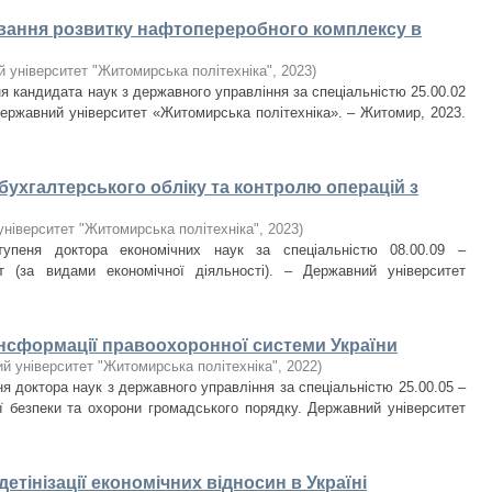
вання розвитку нафтопереробного комплексу в
 університет "Житомирська політехніка"
,
2023
)
я кандидата наук з державного управління за спеціальністю 25.00.02
Державний університет «Житомирська політехніка». – Житомир, 2023.
 бухгалтерського обліку та контролю операцій з
ніверситет "Житомирська політехніка"
,
2023
)
тупеня доктора економічних наук за спеціальністю 08.00.09 –
т (за видами економічної діяльності). – Державний університет
ансформації правоохоронної системи України
й університет "Житомирська політехніка"
,
2022
)
я доктора наук з державного управління за спеціальністю 25.00.05 –
 безпеки та охорони громадського порядку. Державний університет
детінізації економічних відносин в Україні