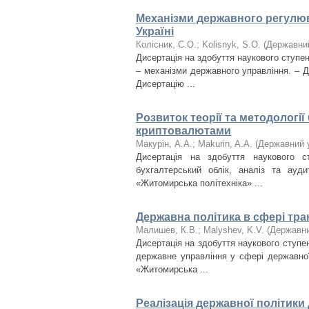
Механізми державного регулю
Україні
Колісник, С.О.
;
Kolisnyk, S.O.
(
Державний
Дисертація на здобуття наукового ступен
– механізми державного управління. – 
Дисертацію ...
Розвиток теорії та методології
криптовалютами
Макурін, А.А.
;
Makurin, A.A.
(
Державний у
Дисертація на здобуття наукового с
бухгалтерський облік, аналіз та ауди
«Житомирська політехніка» ...
Державна політика в сфері тр
Малишев, К.В.
;
Malyshev, K.V.
(
Державни
Дисертація на здобуття наукового ступен
державне управління у сфері державної
«Житомирська ...
Реалізація державної політики 