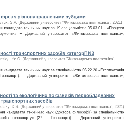
х фрез з різнонаправленими зубцями
niuk, S.V.
(
Державний університет "Житомирська політехніка"
,
2021
)
я кандидата технічних наук за 19 спеціальністю 05.03.01 – «Процеси
трументи» − Державний університет «Житомирська політехніка»,
ості транспортних засобів категорії N3
inskyi, Ye.O.
(
Державний університет "Житомирська політехніка"
,
я кандидата технічних наук за спеціальністю 05.22.20 «Експлуатація
Транспорт). – Державний університет «Житомирська політехніка»,
ності та екологічних показників переобладнаних
 транспортних засобів
etsky, D.S.
(
Державний університет "Житомирська політехніка"
,
2021
)
еня кандидата технічних наук (доктора філософії) за спеціальністю
собів транспорту» (27 – Транспорт)). – Державний університет