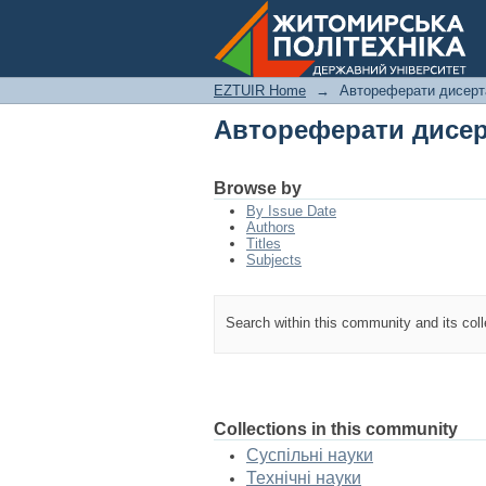
Автореферати дисер
EZTUIR Home
→
Автореферати дисерт
Автореферати дисер
Browse by
By Issue Date
Authors
Titles
Subjects
Search within this community and its col
Collections in this community
Суспільні науки
Технічні науки