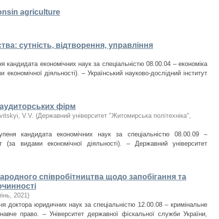
onsin agriculture
ва: сутність, відтворення, управління
я кандидата економічних наук за спеціальністю 08.00.04 – економіка
 економічної діяльності). – Український науково-дослідний інститут
 аудиторських фірм
vitskyi, V.V.
(
Державний університет "Житомирська політехніка"
,
упеня кандидата економічних наук за спеціальністю 08.00.09 –
т (за видами економічної діяльності). – Державний університет
народного співробітництва щодо запобігання та
очинності
пінь
,
2021
)
ня доктора юридичних наук за спеціальністю 12.00.08 – кримінальне
онавче право. – Університет державної фіскальної служби України,