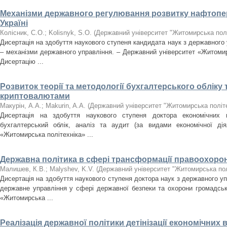
Механізми державного регулювання розвитку нафтопе
Україні
Колісник, С.О.
;
Kolisnyk, S.O.
(
Державний університет "Житомирська полі
Дисертація на здобуття наукового ступеня кандидата наук з державного 
– механізми державного управління. – Державний університет «Житомир
Дисертацію ...
Розвиток теорії та методології бухгалтерського обліку
криптовалютами
Макурін, А.А.
;
Makurin, A.A.
(
Державний університет "Житомирська політе
Дисертація на здобуття наукового ступеня доктора економічних 
бухгалтерський облік, аналіз та аудит (за видами економічної дія
«Житомирська політехніка» ...
Державна політика в сфері трансформації правоохорон
Малишев, К.В.
;
Malyshev, K.V.
(
Державний університет "Житомирська пол
Дисертація на здобуття наукового ступеня доктора наук з державного уп
державне управління у сфері державної безпеки та охорони громадськ
«Житомирська ...
Реалізація державної політики детінізації економічних в