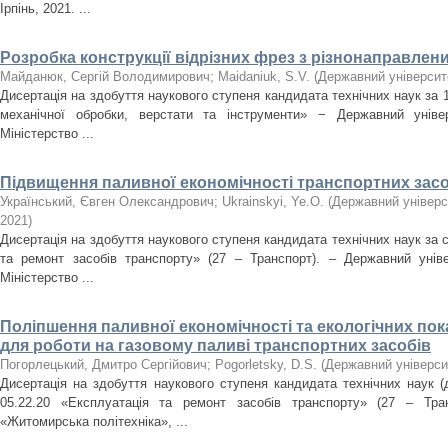
Ірпінь, 2021. ...
Розробка конструкції відрізних фрез з різнонаправле
Майданюк, Сергій Володимирович
;
Maidaniuk, S.V.
(
Державний університ
Дисертація на здобуття наукового ступеня кандидата технічних наук за 
механічної обробки, верстати та інструменти» − Державний універ
Міністерство ...
Підвищення паливної економічності транспортних засоб
Український, Євген Олександрович
;
Ukrainskyi, Ye.O.
(
Державний універс
2021
)
Дисертація на здобуття наукового ступеня кандидата технічних наук за 
та ремонт засобів транспорту» (27 – Транспорт). – Державний уніве
Міністерство ...
Поліпшення паливної економічності та екологічних по
для роботи на газовому паливі транспортних засобів
Погорлецький, Дмитро Сергійович
;
Pogorletsky, D.S.
(
Державний універси
Дисертація на здобуття наукового ступеня кандидата технічних наук (
05.22.20 «Експлуатація та ремонт засобів транспорту» (27 – Тран
«Житомирська політехніка», ...