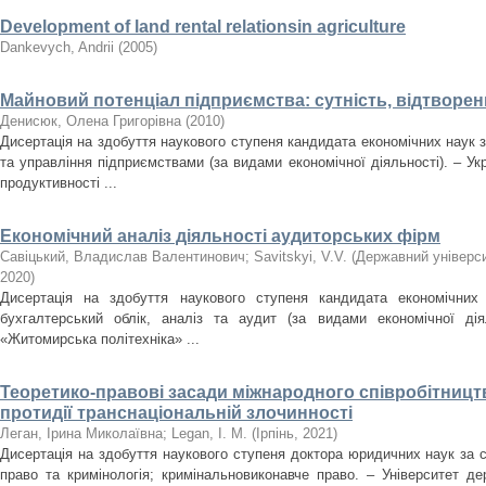
Development of land rental relationsin agriculture
Dankevych, Andrii
(
2005
)
Майновий потенціал підприємства: сутність, відтворен
Денисюк, Олена Григорівна
(
2010
)
Дисертація на здобуття наукового ступеня кандидата економічних наук з
та управління підприємствами (за видами економічної діяльності). – Ук
продуктивності ...
Економічний аналіз діяльності аудиторських фірм
Савіцький, Владислав Валентинович
;
Savitskyi, V.V.
(
Державний універси
2020
)
Дисертація на здобуття наукового ступеня кандидата економічних 
бухгалтерський облік, аналіз та аудит (за видами економічної дія
«Житомирська політехніка» ...
Теоретико-правові засади міжнародного співробітницт
протидії транснаціональній злочинності
Леган, Ірина Миколаївна
;
Legan, I. M.
(
Ірпінь
,
2021
)
Дисертація на здобуття наукового ступеня доктора юридичних наук за с
право та кримінологія; кримінальновиконавче право. – Університет де