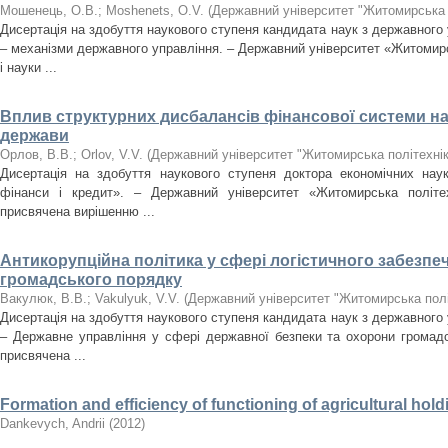
Мошенець, О.В.
;
Moshenets, O.V.
(
Державний університет "Житомирська 
Дисертація на здобуття наукового ступеня кандидата наук з державного 
– механізми державного управління. – Державний університет «Житомирсь
і науки ...
Вплив структурних дисбалансів фінансової системи на
держави
Орлов, В.В.
;
Orlov, V.V.
(
Державний університет "Житомирська політехнік
Дисертація на здобуття наукового ступеня доктора економічних наук
фінанси і кредит». – Державний університет «Житомирська політех
присвячена вирішенню ...
Антикорупційна політика у сфері логістичного забезпе
громадського порядку
Вакулюк, В.В.
;
Vakulyuk, V.V.
(
Державний університет "Житомирська полі
Дисертація на здобуття наукового ступеня кандидата наук з державного 
– Державне управління у сфері державної безпеки та охорони громадс
присвячена ...
Formation and efficiency of functioning of agricultural hol
Dankevych, Andrii
(
2012
)