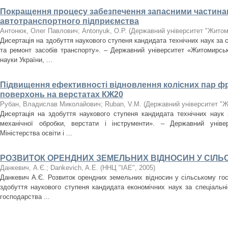
Покращення процесу забезпечення запасними частина
автотранспортного підприємства
Антонюк, Олег Павлович
;
Antonyuk, O.P.
(
Державний університет "Житом
Дисертація на здобуття наукового ступеня кандидата технічних наук за 
та ремонт засобів транспорту». – Державний університет «Житомирська
науки України, ...
Підвищення ефективності відновлення колісних пар 
поверхонь на верстатах КЖ20
Рубан, Владислав Миколайович
;
Ruban, V.M.
(
Державний університет "Ж
Дисертація на здобуття наукового ступеня кандидата технічних наук 
механічної обробки, верстати і інструменти». – Державний універ
Міністерства освіти і ...
РОЗВИТОК ОРЕНДНИХ ЗЕМЕЛЬНИХ ВІДНОСИН У СІЛЬ
Данкевич, А.Є.
;
Dankevich, A.E.
(
ННЦ "ІАЕ"
,
2005
)
Данкевич А.Є. Розвиток орендних земельних відносин у сільському гос
здобуття наукового ступеня кандидата економічних наук за спеціальні
господарства ...