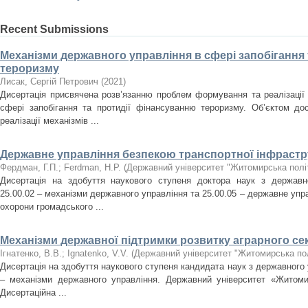
Recent Submissions
Механізми державного управління в сфері запобігання
тероризму
Лисак, Сергій Петрович
(
2021
)
Дисертація присвячена розв’язанню проблем формування та реалізації 
сфері запобігання та протидії фінансуванню тероризму. Об’єктом д
реалізації механізмів ...
Державне управління безпекою транспортної інфрастр
Фердман, Г.П.
;
Ferdman, H.P.
(
Державний університет "Житомирська політ
Дисертація на здобуття наукового ступеня доктора наук з державн
25.00.02 – механізми державного управління та 25.00.05 – державне упр
охорони громадського ...
Механізми державної підтримки розвитку аграрного се
Ігнатенко, В.В.
;
Ignatenko, V.V.
(
Державний університет "Житомирська пол
Дисертація на здобуття наукового ступеня кандидата наук з державного 
– механізми державного управління. Державний університет «Житомир
Дисертаційна ...