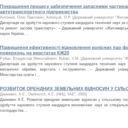
Покращення процесу забезпечення запасними частина
автотранспортного підприємства
Антонюк, Олег Павлович
;
Antonyuk, O.P.
(
Державний університет "Житом
Дисертація на здобуття наукового ступеня кандидата технічних наук за 
та ремонт засобів транспорту». – Державний університет «Житомирська
науки України, ...
Підвищення ефективності відновлення колісних пар 
поверхонь на верстатах КЖ20
Рубан, Владислав Миколайович
;
Ruban, V.M.
(
Державний університет "Ж
Дисертація на здобуття наукового ступеня кандидата технічних наук 
механічної обробки, верстати і інструменти». – Державний універ
Міністерства освіти і ...
РОЗВИТОК ОРЕНДНИХ ЗЕМЕЛЬНИХ ВІДНОСИН У СІЛЬ
Данкевич, А.Є.
;
Dankevich, A.E.
(
ННЦ "ІАЕ"
,
2005
)
Данкевич А.Є. Розвиток орендних земельних відносин у сільському гос
здобуття наукового ступеня кандидата економічних наук за спеціальні
господарства ...