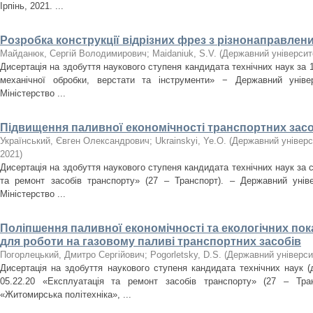
Ірпінь, 2021. ...
Розробка конструкції відрізних фрез з різнонаправле
Майданюк, Сергій Володимирович
;
Maidaniuk, S.V.
(
Державний університ
Дисертація на здобуття наукового ступеня кандидата технічних наук за 
механічної обробки, верстати та інструменти» − Державний універ
Міністерство ...
Підвищення паливної економічності транспортних засоб
Український, Євген Олександрович
;
Ukrainskyi, Ye.O.
(
Державний універс
2021
)
Дисертація на здобуття наукового ступеня кандидата технічних наук за 
та ремонт засобів транспорту» (27 – Транспорт). – Державний уніве
Міністерство ...
Поліпшення паливної економічності та екологічних по
для роботи на газовому паливі транспортних засобів
Погорлецький, Дмитро Сергійович
;
Pogorletsky, D.S.
(
Державний універси
Дисертація на здобуття наукового ступеня кандидата технічних наук (
05.22.20 «Експлуатація та ремонт засобів транспорту» (27 – Тран
«Житомирська політехніка», ...