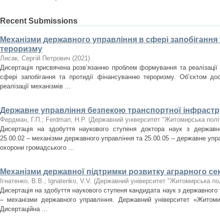
Recent Submissions
Механізми державного управління в сфері запобігання
тероризму
Лисак, Сергій Петрович
(
2021
)
Дисертація присвячена розв’язанню проблем формування та реалізації 
сфері запобігання та протидії фінансуванню тероризму. Об’єктом д
реалізації механізмів ...
Державне управління безпекою транспортної інфрастр
Фердман, Г.П.
;
Ferdman, H.P.
(
Державний університет "Житомирська політ
Дисертація на здобуття наукового ступеня доктора наук з державн
25.00.02 – механізми державного управління та 25.00.05 – державне упр
охорони громадського ...
Механізми державної підтримки розвитку аграрного се
Ігнатенко, В.В.
;
Ignatenko, V.V.
(
Державний університет "Житомирська пол
Дисертація на здобуття наукового ступеня кандидата наук з державного 
– механізми державного управління. Державний університет «Житомир
Дисертаційна ...