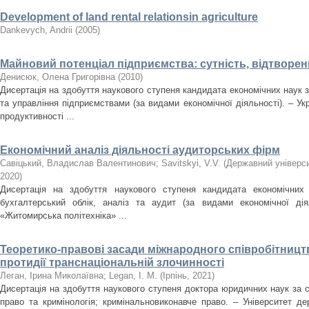
Development of land rental relationsin agriculture
Dankevych, Andrii
(
2005
)
Майновий потенціал підприємства: сутність, відтворен
Денисюк, Олена Григорівна
(
2010
)
Дисертація на здобуття наукового ступеня кандидата економічних наук з
та управління підприємствами (за видами економічної діяльності). – Ук
продуктивності ...
Економічний аналіз діяльності аудиторських фірм
Савіцький, Владислав Валентинович
;
Savitskyi, V.V.
(
Державний універси
2020
)
Дисертація на здобуття наукового ступеня кандидата економічних 
бухгалтерський облік, аналіз та аудит (за видами економічної дія
«Житомирська політехніка» ...
Теоретико-правові засади міжнародного співробітницт
протидії транснаціональній злочинності
Леган, Ірина Миколаївна
;
Legan, I. M.
(
Ірпінь
,
2021
)
Дисертація на здобуття наукового ступеня доктора юридичних наук за с
право та кримінологія; кримінальновиконавче право. – Університет де