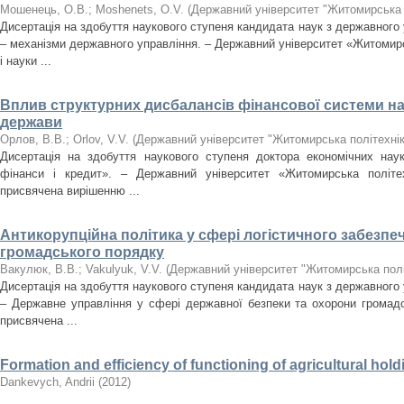
Мошенець, О.В.
;
Moshenets, O.V.
(
Державний університет "Житомирська 
Дисертація на здобуття наукового ступеня кандидата наук з державного 
– механізми державного управління. – Державний університет «Житомирсь
і науки ...
Вплив структурних дисбалансів фінансової системи на
держави
Орлов, В.В.
;
Orlov, V.V.
(
Державний університет "Житомирська політехнік
Дисертація на здобуття наукового ступеня доктора економічних наук
фінанси і кредит». – Державний університет «Житомирська політех
присвячена вирішенню ...
Антикорупційна політика у сфері логістичного забезпе
громадського порядку
Вакулюк, В.В.
;
Vakulyuk, V.V.
(
Державний університет "Житомирська полі
Дисертація на здобуття наукового ступеня кандидата наук з державного 
– Державне управління у сфері державної безпеки та охорони громадс
присвячена ...
Formation and efficiency of functioning of agricultural hol
Dankevych, Andrii
(
2012
)