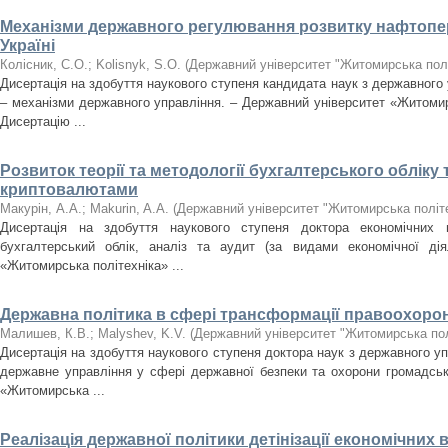
Механізми державного регулювання розвитку нафтопе
Україні
Колісник, С.О.
;
Kolisnyk, S.O.
(
Державний університет "Житомирська полі
Дисертація на здобуття наукового ступеня кандидата наук з державного 
– механізми державного управління. – Державний університет «Житомир
Дисертацію ...
Розвиток теорії та методології бухгалтерського обліку
криптовалютами
Макурін, А.А.
;
Makurin, A.A.
(
Державний університет "Житомирська політе
Дисертація на здобуття наукового ступеня доктора економічних 
бухгалтерський облік, аналіз та аудит (за видами економічної дія
«Житомирська політехніка» ...
Державна політика в сфері трансформації правоохорон
Малишев, К.В.
;
Malyshev, K.V.
(
Державний університет "Житомирська пол
Дисертація на здобуття наукового ступеня доктора наук з державного уп
державне управління у сфері державної безпеки та охорони громадськ
«Житомирська ...
Реалізація державної політики детінізації економічних в