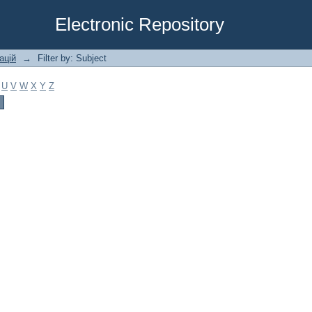
Electronic Repository
ацій
→
Filter by: Subject
U
V
W
X
Y
Z