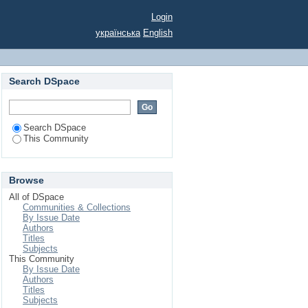
Login
українська
English
Search DSpace
Search DSpace
This Community
Browse
All of DSpace
Communities & Collections
By Issue Date
Authors
Titles
Subjects
This Community
By Issue Date
Authors
Titles
Subjects