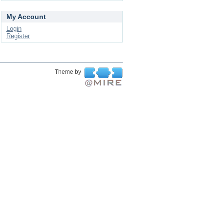
My Account
Login
Register
Theme by