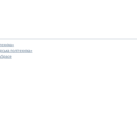
техніка»
ська політехніка»
aSpace