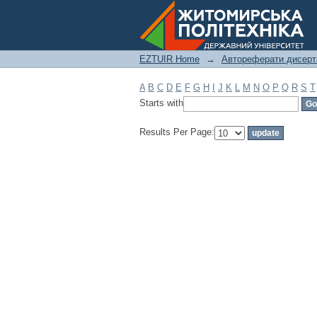
Filter by: Subject
EZTUIR Home
→
Автореферати дисерт
A
B
C
D
E
F
G
H
I
J
K
L
M
N
O
P
Q
R
S
T
Starts with
Results Per Page: