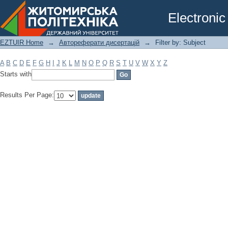
Filter by: Subject
Electronic
EZTUIR Home
→
Автореферати дисертацій
→
Filter by: Subject
A
B
C
D
E
F
G
H
I
J
K
L
M
N
O
P
Q
R
S
T
U
V
W
X
Y
Z
Starts with
Results Per Page: