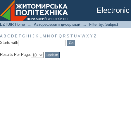
Filter by: Subject
Electronic
EZTUIR Home
→
Автореферати дисертацій
→
Filter by: Subject
A
B
C
D
E
F
G
H
I
J
K
L
M
N
O
P
Q
R
S
T
U
V
W
X
Y
Z
Starts with
Results Per Page: