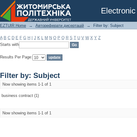
Filter by: Subject
Electronic
EZTUIR Home
→
Автореферати дисертацій
→
Filter by: Subject
A
B
C
D
E
F
G
H
I
J
K
L
M
N
O
P
Q
R
S
T
U
V
W
X
Y
Z
Starts with
Results Per Page:
Filter by: Subject
Now showing items 1-1 of 1
business contract (1)
Now showing items 1-1 of 1