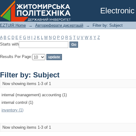
Filter by: Subject
Electronic
EZTUIR Home
→
Автореферати дисертацій
→
Filter by: Subject
A
B
C
D
E
F
G
H
I
J
K
L
M
N
O
P
Q
R
S
T
U
V
W
X
Y
Z
Starts with
Results Per Page:
Filter by: Subject
Now showing items 1-3 of 1
internal (management) accounting (1)
internal control (1)
inventory (1)
Now showing items 1-3 of 1