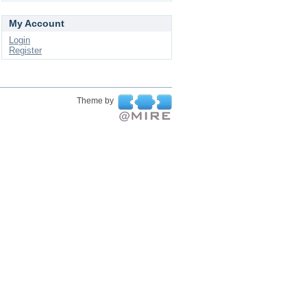
My Account
Login
Register
Theme by