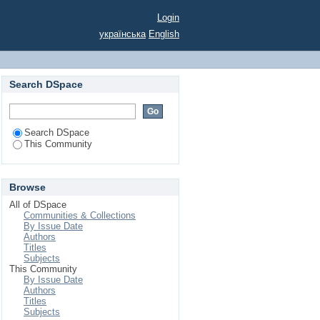
Login
українська
English
Search DSpace
Search DSpace
This Community
Browse
All of DSpace
Communities & Collections
By Issue Date
Authors
Titles
Subjects
This Community
By Issue Date
Authors
Titles
Subjects