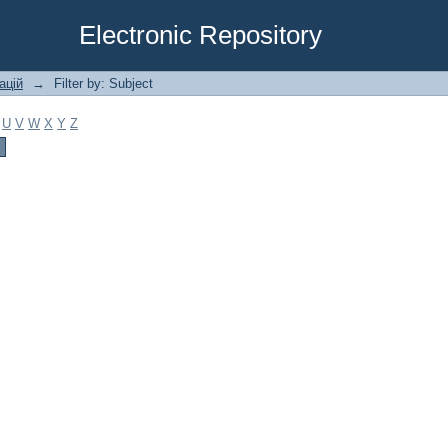
Electronic Repository
ацій
→
Filter by: Subject
U
V
W
X
Y
Z