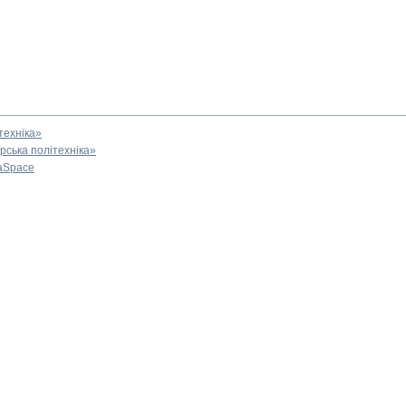
техніка»
ська політехніка»
aSpace