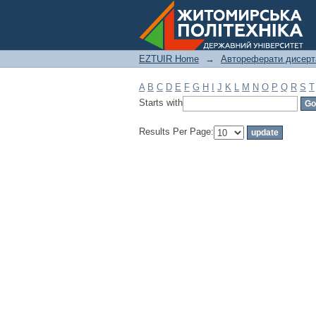
Filter by: Subject
EZTUIR Home
→
Автореферати дисерт
A
B
C
D
E
F
G
H
I
J
K
L
M
N
O
P
Q
R
S
T
Starts with
Results Per Page: