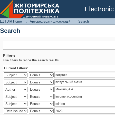
Search
Electronic
EZTUIR Home
→
Автореферати дисертацій
→
Search
Search
Filters
Use filters to refine the search results.
Current Filters: