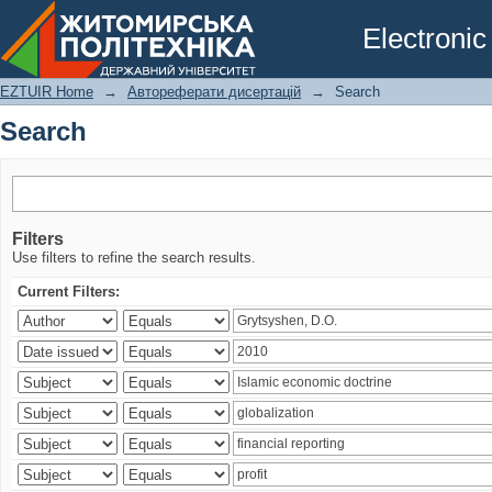
Search
Electronic
EZTUIR Home
→
Автореферати дисертацій
→
Search
Search
Filters
Use filters to refine the search results.
Current Filters: