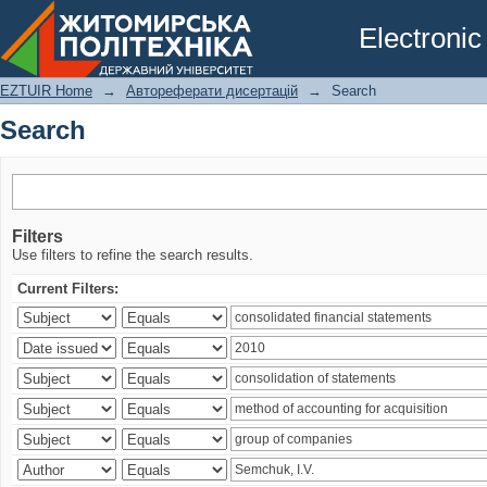
Search
Electronic
EZTUIR Home
→
Автореферати дисертацій
→
Search
Search
Filters
Use filters to refine the search results.
Current Filters: