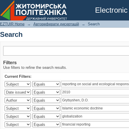
Search
Electronic
EZTUIR Home
→
Автореферати дисертацій
→
Search
Search
Filters
Use filters to refine the search results.
Current Filters: