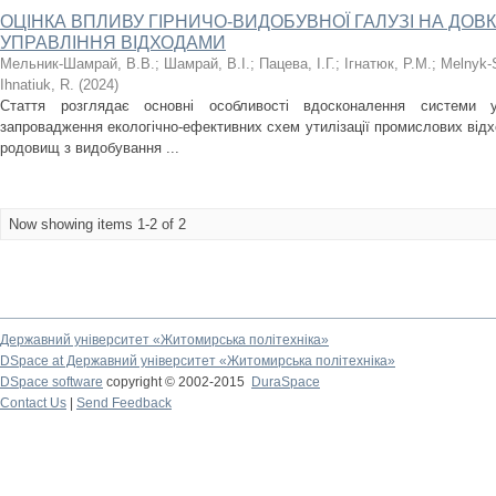
ОЦІНКА ВПЛИВУ ГІРНИЧО-ВИДОБУВНОЇ ГАЛУЗІ НА ДОВ
УПРАВЛІННЯ ВІДХОДАМИ
Мельник-Шамрай, В.В.
;
Шамрай, В.І.
;
Пацева, І.Г.
;
Ігнатюк, Р.М.
;
Melnyk-
Ihnatiuk, R.
(
2024
)
Стаття розглядає основні особливості вдосконалення системи 
запровадження екологічно-ефективних схем утилізації промислових відхо
родовищ з видобування ...
Now showing items 1-2 of 2
Державний університет «Житомирська політехніка»
DSpace at Державний університет «Житомирська політехніка»
DSpace software
copyright © 2002-2015
DuraSpace
Contact Us
|
Send Feedback