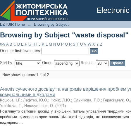
Browsing by Subject "waste disposal"
Electronic
EZTUIR Home
→
Browsing by Subject
Browsing by Subject "waste disposal"
0-9
A
B
C
D
E
F
G
H
I
J
K
L
M
N
O
P
Q
R
S
T
U
V
W
X
Y
Z
Or enter first few letters:
Sort by:
Order:
Results:
Now showing items 1-2 of 2
Аналіз сучасного досвіду та напрямів вирішення проблем 
комунальними відходами
Коцюба, І.Г.
;
Лефтер, Ю.О.
;
Нонік, Л.Ю.
;
Єльнікова, Т.О.
;
Герасимчук, О.
Yelnikova, T.
;
Herasymchuk, O.
(
2021
)
Розглянуто світовий досвід у вирішенні питань управління твердими к
проблеми зумовлена зростанням кількості відходів, які накопичуються 
надмірних ...