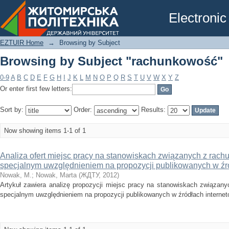
Browsing by Subject "rachunkowość"
Electronic
EZTUIR Home
→
Browsing by Subject
Browsing by Subject "rachunkowość"
0-9
A
B
C
D
E
F
G
H
I
J
K
L
M
N
O
P
Q
R
S
T
U
V
W
X
Y
Z
Or enter first few letters:
Sort by:
Order:
Results:
Now showing items 1-1 of 1
Analiza ofert miejsc pracy na stanowiskach związanych z rac
specjalnym uwzględnieniem na propozycji publikowanych w źr
Nowak, M.
;
Nowak, Marta
(
ЖДТУ
,
2012
)
Artykuł zawiera analizę propozycji miejsc pracy na stanowiskach związan
specjalnym uwzględnieniem na propozycji publikowanych w źródłach interneto