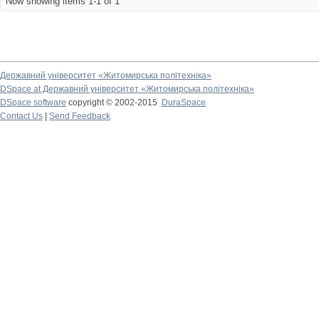
Now showing items 1-1 of 1
Державний університет «Житомирська політехніка»
DSpace at Державний університет «Житомирська політехніка»
DSpace software
copyright © 2002-2015
DuraSpace
Contact Us
|
Send Feedback