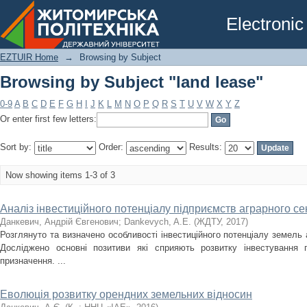
Browsing by Subject "land lease"
Electronic
EZTUIR Home
→
Browsing by Subject
Browsing by Subject "land lease"
0-9
A
B
C
D
E
F
G
H
I
J
K
L
M
N
O
P
Q
R
S
T
U
V
W
X
Y
Z
Or enter first few letters:
Sort by:
Order:
Results:
Now showing items 1-3 of 3
Аналіз інвестиційного потенціалу підприємств аграрного се
Данкевич, Андрій Євгенович
;
Dankevych, A.E.
(
ЖДТУ
,
2017
)
Розглянуто та визначено особливості інвестиційного потенціалу земель 
Досліджено основні позитиви які сприяють розвитку інвестування п
призначення. ...
Еволюція розвитку орендних земельних відносин