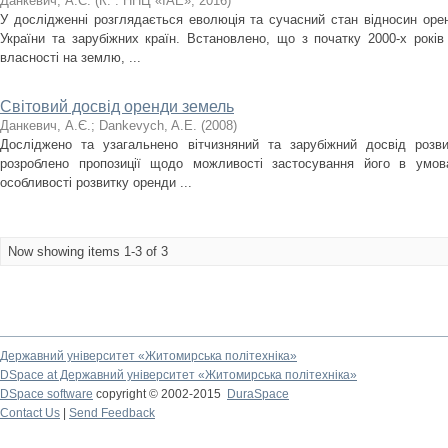
Данкевич, А.Є.
(
К. : ННЦ «ІАЕ»
,
2016
)
У дослідженні розглядається еволюція та сучасний стан відносин орен
України та зарубіжних країн. Встановлено, що з початку 2000-х рок
власності на землю, ...
Світовий досвід оренди земель
Данкевич, А.Є.
;
Dankevych, A.E.
(
2008
)
Досліджено та узагальнено вітчизняний та зарубіжний досвід розв
розроблено пропозиції щодо можливості застосування його в умова
особливості розвитку оренди ...
Now showing items 1-3 of 3
Державний університет «Житомирська політехніка»
DSpace at Державний університет «Житомирська політехніка»
DSpace software
copyright © 2002-2015
DuraSpace
Contact Us
|
Send Feedback