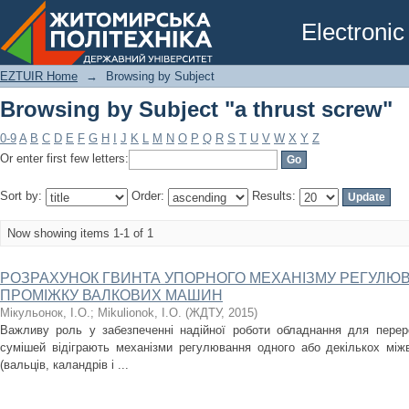
Browsing by Subject "a thrust screw"
Electronic
EZTUIR Home
→
Browsing by Subject
Browsing by Subject "a thrust screw"
0-9
A
B
C
D
E
F
G
H
I
J
K
L
M
N
O
P
Q
R
S
T
U
V
W
X
Y
Z
Or enter first few letters:
Sort by:
Order:
Results:
Now showing items 1-1 of 1
РОЗРАХУНОК ГВИНТА УПОРНОГО МЕХАНІЗМУ РЕГУЛЮ
ПРОМІЖКУ ВАЛКОВИХ МАШИН
Мікульонок, І.О.
;
Mikulionok, І.О.
(
ЖДТУ
,
2015
)
Важливу роль у забезпеченні надійної роботи обладнання для переро
сумішей відіграють механізми регулювання одного або декількох між
(вальців, каландрів і ...