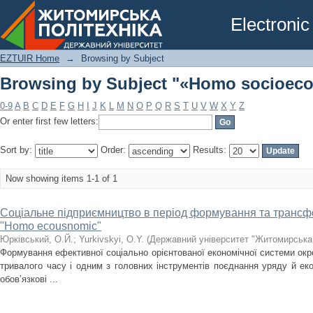
Browsing by Subject "«Homo socioec
Electronic
EZTUIR Home
→
Browsing by Subject
Browsing by Subject "«Homo socioec
0-9
A
B
C
D
E
F
G
H
I
J
K
L
M
N
O
P
Q
R
S
T
U
V
W
X
Y
Z
Or enter first few letters:
Sort by:
Order:
Results:
Now showing items 1-1 of 1
Cоціальне підприємництво в період формування та трансфо
"Homo ecousnomic"
Юрківський, О.Й.
;
Yurkivskyi, O.Y.
(
Державний університет "Житомирська 
Формування ефективної соціально орієнтованої економічної системи ок
тривалого часу і одним з головних інструментів поєднання уряду й екон
обов’язкові ...