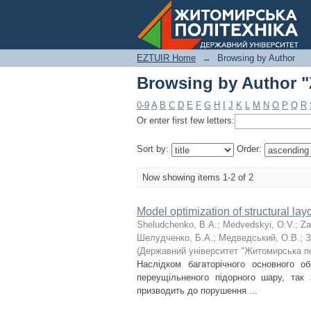
Browsing by Author "
EZTUIR Home
→
Browsing by Author
Browsing by Author "
0-9
A
B
C
D
E
F
G
H
I
J
K
L
M
N
O
P
Q
R
Or enter first few letters:
Sort by:
Order:
Now showing items 1-2 of 2
Model optimization of structural lay
Sheludchenko, B.А.
;
Medvedskyi, О.V.
;
Za
Шелудченко, Б.А.
;
Медведський, О.В.
;
З
(
Державний університет "Житомирська по
Наслідком багаторічного основного об
переущільненого підорного шару, так 
призводить до порушення ...