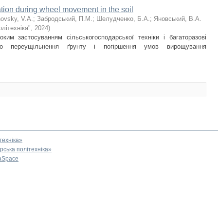
ation during wheel movement in the soil
ovsky, V.А.
;
Забродський, П.М.
;
Шелудченко, Б.А.
;
Яновський, В.А.
літехніка"
,
2024
)
оким застосуванням сільськогосподарської техніки і багаторазові
до переущільнення ґрунту і погіршення умов вирощування
техніка»
ська політехніка»
aSpace