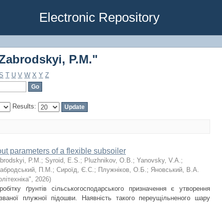
Zabrodskyi, P.M."
Electronic Repository
Zabrodskyi, P.M."
S
T
U
V
W
X
Y
Z
Results:
out parameters of a flexible subsoiler
brodskyi, P.M.
;
Syroid, E.S.
;
Pluzhnikov, О.B.
;
Yanovsky, V.А.
;
абродський, П.М.
;
Сироїд, Є.С.
;
Плужніков, О.Б.
;
Яновський, В.А.
літехніка"
,
2026
)
робітку ґрунтів сільськогосподарського призначення є утворення
званої плужної підошви. Наявність такого переущільненого шару