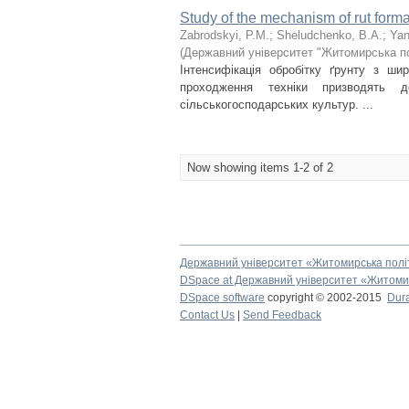
Study of the mechanism of rut form
Zabrodskyi, P.M.
;
Sheludchenko, B.А.
;
Yan
(
Державний університет "Житомирська по
Інтенсифікація обробітку ґрунту з шир
проходження техніки призводять 
сільськогосподарських культур. ...
Now showing items 1-2 of 2
Державний університет «Житомирська полі
DSpace at Державний університет «Житомир
DSpace software
copyright © 2002-2015
Dur
Contact Us
|
Send Feedback