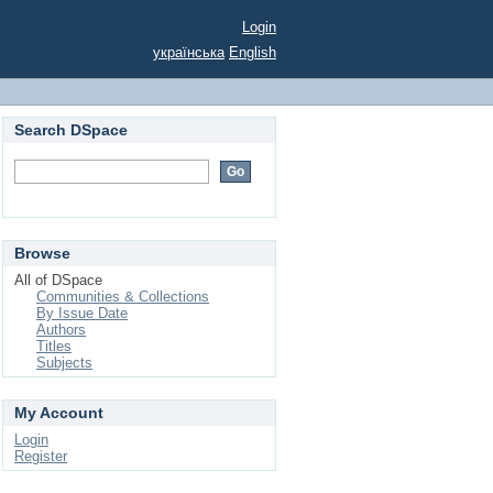
Login
українська
English
Search DSpace
Browse
All of DSpace
Communities & Collections
By Issue Date
Authors
Titles
Subjects
My Account
Login
Register