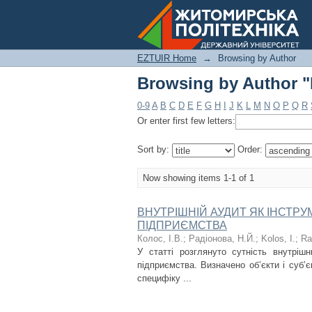
Browsing by Author "
EZTUIR Home
→
Browsing by Author
Browsing by Author "
0-9
A
B
C
D
E
F
G
H
I
J
K
L
M
N
O
P
Q
R
Or enter first few letters:
Sort by:
Order:
Now showing items 1-1 of 1
ВНУТРІШНІЙ АУДИТ ЯК ІНСТР
ПІДПРИЄМСТВА
Колос, І.В.
;
Радіонова, Н.Й.
;
Kolos, І.
;
Ra
У статті розглянуто сутність внутріш
підприємства. Визначено об’єкти і суб’є
специфіку ...