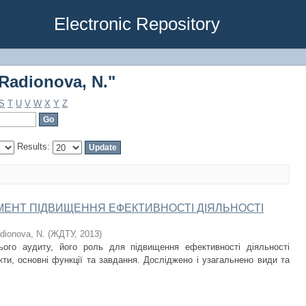
Radionova, N."
Electronic Repository
Radionova, N."
S
T
U
V
W
X
Y
Z
Results:
УМЕНТ ПІДВИЩЕННЯ ЕФЕКТИВНОСТІ ДІЯЛЬНОСТІ
dionova, N.
(
ЖДТУ
,
2013
)
нього аудиту, його роль для підвищення ефективності діяльності
кти, основні функції та завдання. Досліджено і узагальнено види та