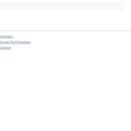
техніка»
ська політехніка»
aSpace