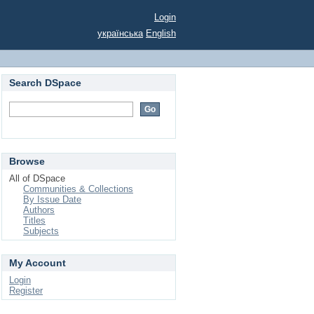
Login
українська
English
Search DSpace
Browse
All of DSpace
Communities & Collections
By Issue Date
Authors
Titles
Subjects
My Account
Login
Register