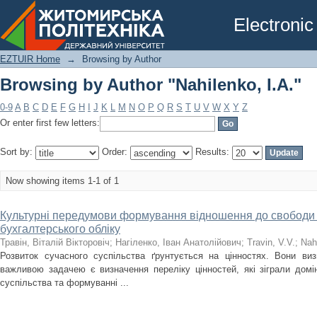
Browsing by Author "Nahilenko, I.A."
Electronic
EZTUIR Home
→
Browsing by Author
Browsing by Author "Nahilenko, I.A."
0-9
A
B
C
D
E
F
G
H
I
J
K
L
M
N
O
P
Q
R
S
T
U
V
W
X
Y
Z
Or enter first few letters:
Sort by:
Order:
Results:
Now showing items 1-1 of 1
Культурні передумови формування відношення до свободи 
бухгалтерського обліку
Травін, Віталій Вікторовіч
;
Нагіленко, Іван Анатолійович
;
Travin, V.V.
;
Nahi
Розвиток сучасного суспільства ґрунтується на цінностях. Вони виз
важливою задачею є визначення переліку цінностей, які зіграли домі
суспільства та формуванні ...