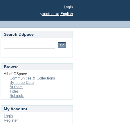
Login
українська
English
Search DSpace
Browse
All of DSpace
Communities & Collections
By Issue Date
Authors
Titles
Subjects
My Account
Login
Register