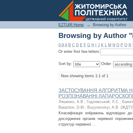
Browsing by Author "B
EZTUIR Home
→
Browsing by Author
Browsing by Author "B
0-9
A
B
C
D
E
F
G
H
I
J
K
L
M
N
O
P
Q
R
Or enter first few letters:
Sort by:
Order:
Now showing items 1-1 of 1
ЗАСТОСУВАННЯ АЛГОРИТМА Н
РОЗПІЗНАВАННІ ЛАПАРОСКОП
Ляшенко, А.В.
;
Годлевський, Л.С.
;
Баязіт
Baiazitov, D.M.
;
Buzynovskyi, A.B.
(
ЖДТУ
Класифікація зображень відповідно до
дослідженні органів черевної порожнин
структур черевної ...