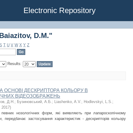
aiazitov, D.M."
Electronic Repository
aiazitov, D.M."
S
T
U
V
W
X
Y
Z
Results:
А ОСНОВІ ДЕСКРИПТОРА КОЛЬОРУ В
ІЧНИХ ВІДЕОЗОБРАЖЕНЬ
ов, Д.Н.
;
Бузиновський, А.Б.
;
Liashenko, A.V.
;
Hodlevskyi, L.S.
;
,
2017
)
 певних нозологічних форм, які виявляють при лапароскопічному
и, передбачає застосування характеристик - дескрипторів кольору