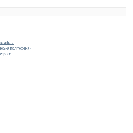
техніка»
ська політехніка»
aSpace