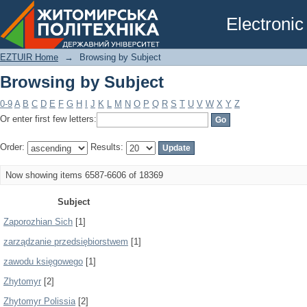
Browsing by Subject
Electronic
EZTUIR Home
→
Browsing by Subject
Browsing by Subject
0-9
A
B
C
D
E
F
G
H
I
J
K
L
M
N
O
P
Q
R
S
T
U
V
W
X
Y
Z
Or enter first few letters:
Order:
Results:
Now showing items 6587-6606 of 18369
Subject
Zaporozhian Sich
[1]
zarządzanie przedsiębiorstwem
[1]
zawodu księgowego
[1]
Zhytomyr
[2]
Zhytomyr Polissia
[2]