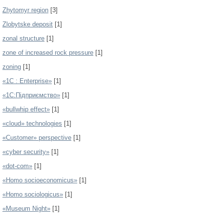
Zhytomyr region
[3]
Zlobytske deposit
[1]
zonal structure
[1]
zone of increased rock pressure
[1]
zoning
[1]
«1С : Enterprise»
[1]
«1С:Підприємство»
[1]
«bullwhip effect»
[1]
«cloud» technologies
[1]
«Customer» perspective
[1]
«cyber security»
[1]
«dot-com»
[1]
«Homo socioeconomicus»
[1]
«Homo sociologicus»
[1]
«Museum Night»
[1]