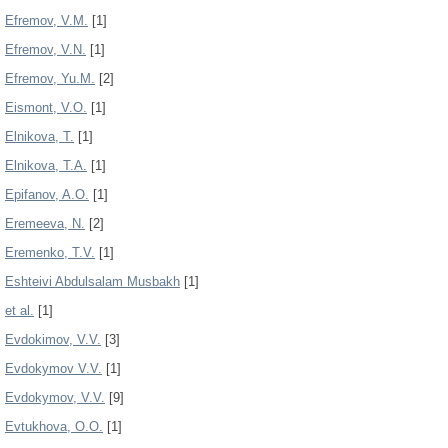
Efremov, V.M.
[1]
Efremov, V.N.
[1]
Efremov, Yu.M.
[2]
Eismont, V.O.
[1]
Elnikova, T.
[1]
Elnikova, T.A.
[1]
Epifanov, A.O.
[1]
Eremeeva, N.
[2]
Eremenko, T.V.
[1]
Eshteivi Abdulsalam Musbakh
[1]
et al.
[1]
Evdokimov, V.V.
[3]
Evdokymov V.V.
[1]
Evdokymov, V.V.
[9]
Evtukhova, O.O.
[1]