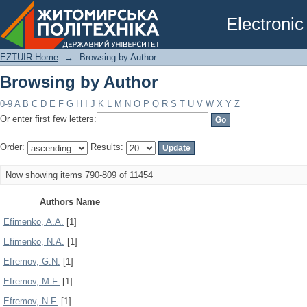
Browsing by Author
Electronic
EZTUIR Home
→
Browsing by Author
Browsing by Author
0-9
A
B
C
D
E
F
G
H
I
J
K
L
M
N
O
P
Q
R
S
T
U
V
W
X
Y
Z
Or enter first few letters:
Order:
Results:
Now showing items 790-809 of 11454
Authors Name
Efimenko, A.A.
[1]
Efimenko, N.A.
[1]
Efremov, G.N.
[1]
Efremov, M.F.
[1]
Efremov, N.F.
[1]