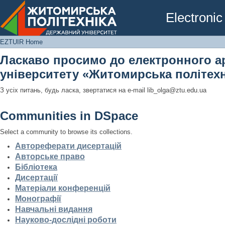
EZTUIR Home
Electronic
EZTUIR Home
Ласкаво просимо до електронного а
університету «Житомирська політехн
З усіх питань, будь ласка, звертатися на e-mail lib_olga@ztu.edu.ua
Communities in DSpace
Select a community to browse its collections.
Автореферати дисертацій
Авторське право
Бібліотека
Дисертації
Матеріали конференцій
Монографії
Навчальні видання
Науково-дослідні роботи