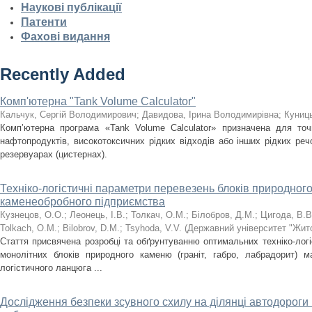
Наукові публікації
Патенти
Фахові видання
Recently Added
Комп'ютерна "Tank Volume Calculator"
Кальчук, Сергій Володимирович
;
Давидова, Ірина Володимирівна
;
Куниць
Комп’ютерна програма «Tank Volume Calculator» призначена для точ
нафтопродуктів, високотоксичних рідких відходів або інших рідких ре
резервуарах (цистернах).
Техніко-логістичні параметри перевезень блоків природного
каменеобробного підприємства
Кузнецов, О.О.
;
Леонець, І.В.
;
Толкач, О.М.
;
Білобров, Д.М.
;
Цигода, В.В
Tolkach, O.M.
;
Bilobrov, D.M.
;
Tsyhoda, V.V.
(
Державний університет "Жито
Стаття присвячена розробці та обґрунтуванню оптимальних техніко-лог
монолітних блоків природного каменю (граніт, габро, лабрадорит)
логістичного ланцюга ...
Дослідження безпеки зсувного схилу на ділянці автодороги 