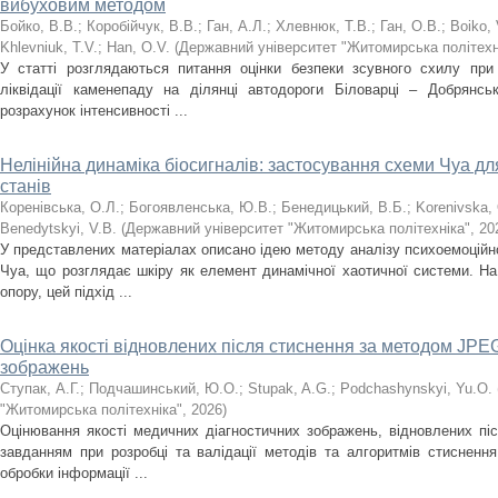
вибуховим методом
Бойко, В.В.
;
Коробійчук, В.В.
;
Ган, А.Л.
;
Хлевнюк, Т.В.
;
Ган, О.В.
;
Boiko, 
Khlevniuk, T.V.
;
Han, O.V.
(
Державний університет "Житомирська політехн
У статті розглядаються питання оцінки безпеки зсувного схилу при 
ліквідації каменепаду на ділянці автодороги Біловарці – Добрянс
розрахунок інтенсивності ...
Нелінійна динаміка біосигналів: застосування схеми Чуа д
станів
Коренівська, О.Л.
;
Богоявленська, Ю.В.
;
Бенедицький, В.Б.
;
Korenivska, 
Benedytskyi, V.B.
(
Державний університет "Житомирська політехніка"
,
20
У представлених матеріалах описано ідею методу аналізу психоемоційн
Чуа, що розглядає шкіру як елемент динамічної хаотичної системи. На
опору, цей підхід ...
Оцінка якості відновлених після стиснення за методом JP
зображень
Ступак, А.Г.
;
Подчашинський, Ю.О.
;
Stupak, A.G.
;
Podchashynskyi, Yu.O.
"Житомирська політехніка"
,
2026
)
Оцінювання якості медичних діагностичних зображень, відновлених пі
завданням при розробці та валідації методів та алгоритмів стиснення,
обробки інформації ...